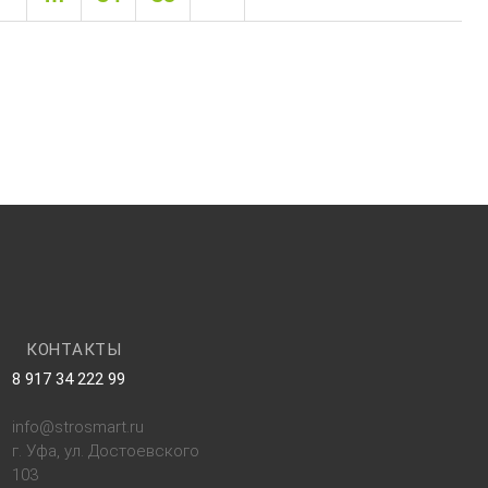
КОНТАКТЫ
8 917 34 222 99
info@strosmart.ru
г. Уфа, ул. Достоевского
103