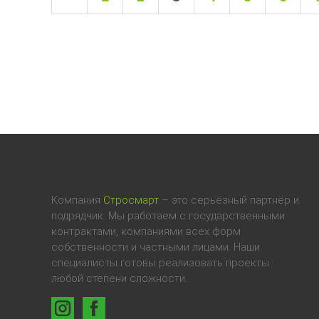
Компания
Стросмарт
– это серьёзный партнёр и
подрядчик. Мы работаем с государственными
контрактами, компаниями всех форм
собственности и частными лицами. Наши
специалисты готовы реализовать проекты
любой степени сложности.