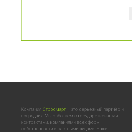
Компания
Стросмарт
– это серьёзный партнёр и
подрядчик. Мы работаем с государственными
контрактами, компаниями всех форм
собственности и частными лицами. Наши