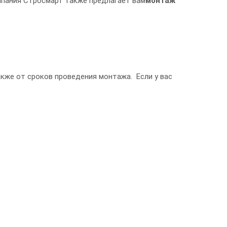
омпания Стросмарт также предлагает вам
монтаж
кже от сроков проведения монтажа. Если у вас