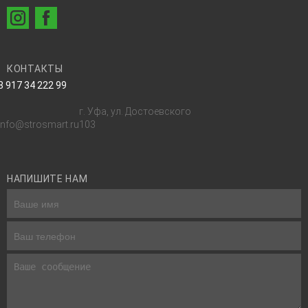
КОНТАКТЫ
8 917 34 222 99
г. Уфа, ул. Достоевского
info@strosmart.ru
103
НАПИШИТЕ НАМ