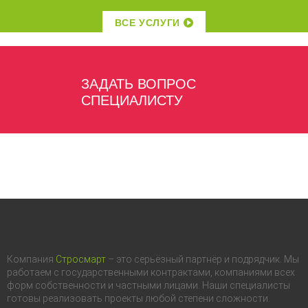
ВСЕ УСЛУГИ
ЗАДАТЬ ВОПРОС
СПЕЦИАЛИСТУ
Компания
Стросмарт
– это серьёзный партнёр и подрядчик. Мы
работаем с государственными контрактами, компаниями всех
форм собственности и частными лицами. Наши специалисты
готовы реализовать проекты любой степени сложности.