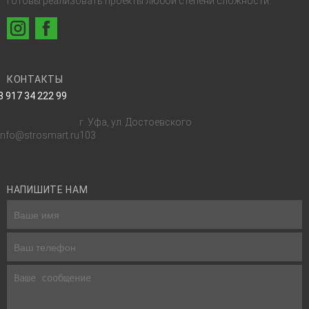
готовы реализовать проекты любой степени сложности.
КОНТАКТЫ
8 917 34 222 99
г. Уфа, ул. Достоевского
info@strosmart.ru
103
НАПИШИТЕ НАМ